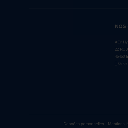
NOS
AGr' Hy
22 ROU
45450 I
06 02
Données personnelles
Mentions l