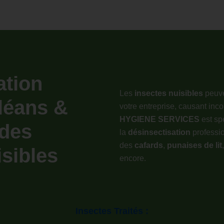
ation
Les
insectes nuisibles
peuve
léans &
votre entreprise, causant inco
HYGIENE SERVICES
est sp
 des
la
désinsectisation
professi
des
cafards
,
punaises de lit
isibles
encore.
Insectes Traités :