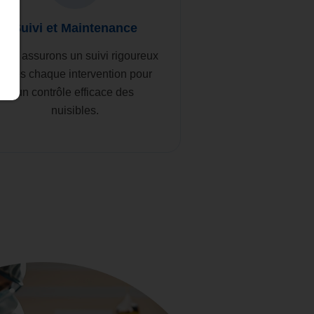
Suivi et Maintenance
ous assurons un suivi rigoureux
après chaque intervention pour
un contrôle efficace des
nuisibles.