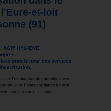
sation dans le
 l'Eure-et-loir
ssonne (91)
s
,
AGR' HYGIENE
auprès
ofessionnels
pour des services
insectisation.
assure l’
élimination des nuisibles
avec
que situation.
Faites confiance à notre
nvironnement sain et sécurisé.