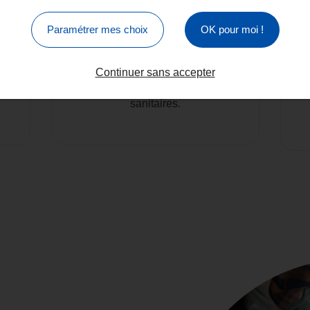
Traitements
Paramétrer mes choix
OK pour moi !
Écoresponsables
N
r
Nos produits respectent
Continuer sans accepter
l’environnement et les normes
sanitaires.