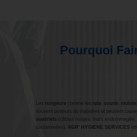
Pourquoi Fair
Les
rongeurs
comme les
rats
,
souris
,
mulots
souvent porteurs de maladies et peuvent caus
matériels
(câbles rongés, murs endommagés, r
contaminées).
AGR' HYGIENE SERVICES
int