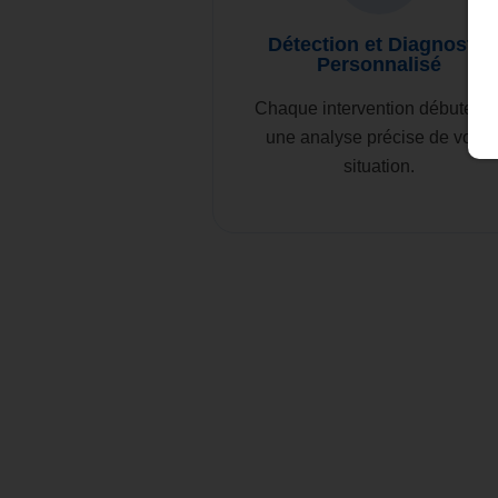
Détection et Diagnostic
Personnalisé
Chaque intervention débute pa
une analyse précise de votre
situation.