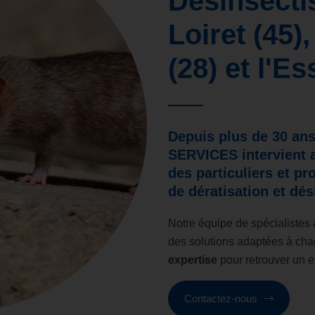
Désinsecti
Loiret (45),
(28) et l'E
Depuis plus de
30 an
SERVICES
intervient 
des
particuliers
et
pr
de
dératisation
et
dés
Notre équipe de spécialistes 
des solutions adaptées à cha
expertise
pour retrouver un e
Contactez-nous