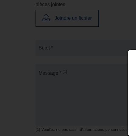
pièces jointes
Joindre un fichier
Sujet *
(1)
Message *
(1) Veuillez ne pas saisir d'informations personnelles.