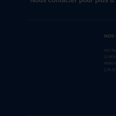
Nous contacter pour plus d
NOS
AGr' Hy
22 ROU
45450 I
06 02