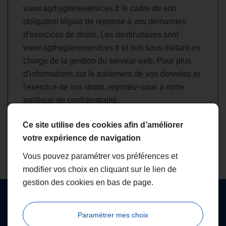
www.agrhygieneservices.fr le cadre de son
obligation légale de réponse à vos demandes
d'exercices de droits. Les destinataires sont
www.agrhygieneservices.fr et son sous-traitant en
charge de la gestion du serveur web. Pour plus
d'informations sur le traitement de vos données et
l'exercice de vos droits, reportez-vous à notre
politique de confidentialité
.
Ce site utilise des cookies afin d’améliorer
Envoyer
votre expérience de navigation
Vous pouvez paramétrer vos préférences et
modifier vos choix en cliquant sur le lien de
gestion des cookies en bas de page.
Paramétrer mes choix
Nous contacter pour plus